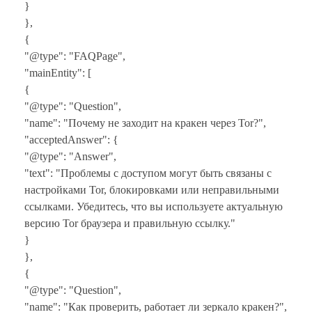
}
},
{
"@type": "FAQPage",
"mainEntity": [
{
"@type": "Question",
"name": "Почему не заходит на кракен через Tor?",
"acceptedAnswer": {
"@type": "Answer",
"text": "Проблемы с доступом могут быть связаны с
настройками Tor, блокировками или неправильными
ссылками. Убедитесь, что вы используете актуальную
версию Tor браузера и правильную ссылку."
}
},
{
"@type": "Question",
"name": "Как проверить, работает ли зеркало кракен?",