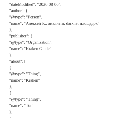
"dateModified": "2026-08-06",
"author": {
"@type": "Person",
"name": "Алексей К., аналитик darknet-площадок"
},
"publisher": {
"@type": "Organization",
"name": "Kraken Guide"
},
"about": [
{
"@type": "Thing",
"name": "Kraken"
},
{
"@type": "Thing",
"name": "Tor"
},