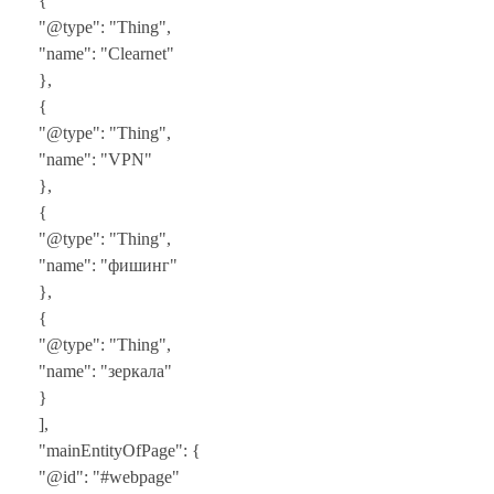
{
"@type": "Thing",
"name": "Clearnet"
},
{
"@type": "Thing",
"name": "VPN"
},
{
"@type": "Thing",
"name": "фишинг"
},
{
"@type": "Thing",
"name": "зеркала"
}
],
"mainEntityOfPage": {
"@id": "#webpage"