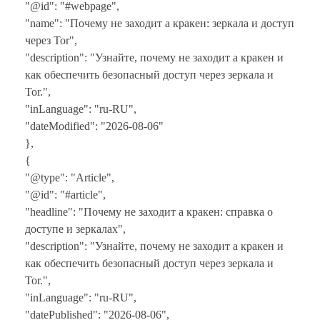
"@id": "#webpage",
"name": "Почему не заходит а кракен: зеркала и доступ
через Tor",
"description": "Узнайте, почему не заходит а кракен и
как обеспечить безопасный доступ через зеркала и
Tor.",
"inLanguage": "ru-RU",
"dateModified": "2026-08-06"
},
{
"@type": "Article",
"@id": "#article",
"headline": "Почему не заходит а кракен: справка о
доступе и зеркалах",
"description": "Узнайте, почему не заходит а кракен и
как обеспечить безопасный доступ через зеркала и
Tor.",
"inLanguage": "ru-RU",
"datePublished": "2026-08-06",